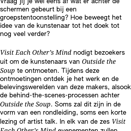
Vraag jij je wel eens af wat er achter de
schermen gebeurt bij een
groepstentoonstelling? Hoe beweegt het
idee van de kunstenaar tot het doek tot
nog veel verder?
Visit Each Other’s Mind
nodigt bezoekers
Outside the
uit om de kunstenaars van
Soup
te ontmoeten. Tijdens deze
ontmoetingen ontdek je het werk en de
belevingswerelden van deze makers, alsook
de behind-the-scenes-processen achter
Outside the Soup
. Soms zal dit zijn in de
vorm van een rondleiding, soms een korte
Visit
lezing of artist talk. In elk van de zes
Each Other’s Mind
evenementen zullen