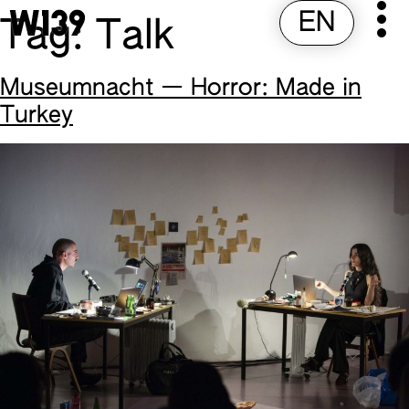
EN
Pr
Skip
Tag:
Talk
to
M
content
Museumnacht — Horror: Made in
Turkey