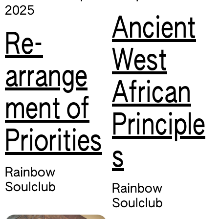
2025
Ancient
Re-
West
arrange
African
ment of
Principle
Priorities
s
Rainbow
Soulclub
Rainbow
Soulclub