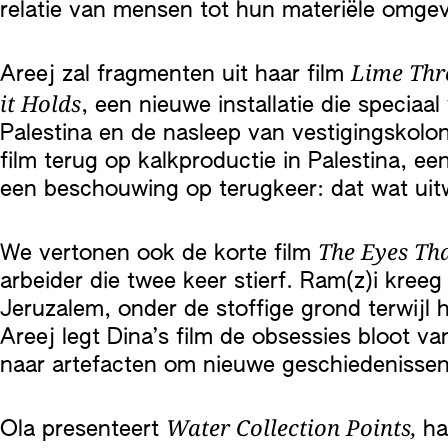
relatie van mensen tot hun materiële omge
Lime Thr
Areej zal fragmenten uit haar film
it Holds
, een nieuwe installatie die speciaa
Palestina en de nasleep van vestigingskolon
film terug op kalkproductie in Palestina, ee
een beschouwing op terugkeer: dat wat uitw
The Eyes Th
We vertonen ook de korte film
arbeider die twee keer stierf. Ram(z)i kree
Jeruzalem, onder de stoffige grond terwijl 
Areej legt Dina’s film de obsessies bloot v
naar artefacten om nieuwe geschiedenisse
Water Collection Points,
Ola presenteert
ha