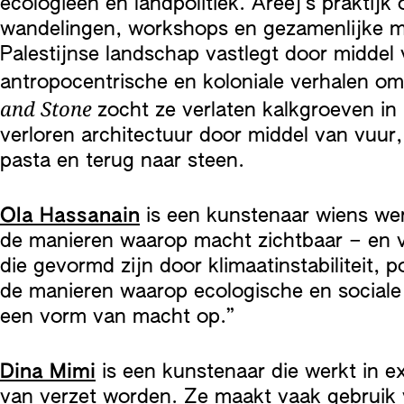
ecologieën en landpolitiek. Areej’s praktijk
wandelingen, workshops en gezamenlijke maa
Palestijnse landschap vastlegt door middel 
antropocentrische en koloniale verhalen o
and Stone
zocht ze verlaten kalkgroeven in
verloren architectuur door middel van vuur, 
pasta en terug naar steen.
Ola Hassanain
is een kunstenaar wiens werk
de manieren waarop macht zichtbaar – en v
die gevormd zijn door klimaatinstabiliteit,
de manieren waarop ecologische en sociale s
een vorm van macht op.”
Dina Mimi
is een kunstenaar die werkt in 
van verzet worden. Ze maakt vaak gebruik 