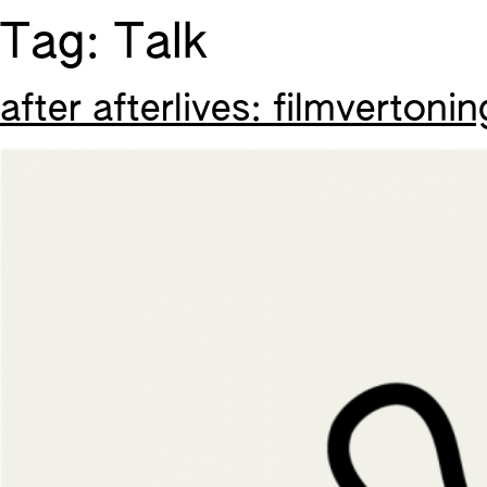
Skip
Tag:
Talk
to
content
after afterlives: filmverton