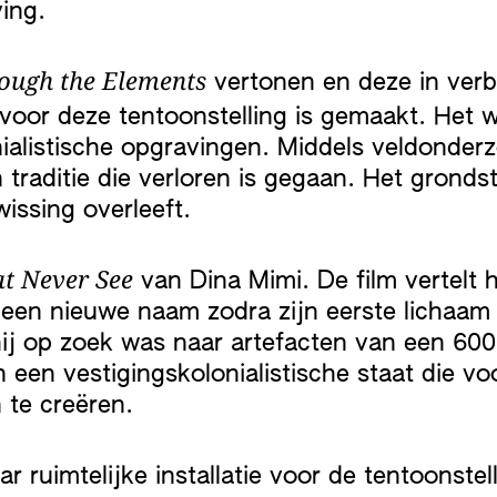
ving.
ough the Elements
vertonen en deze in ver
l voor deze tentoonstelling is gemaakt. Het 
ialistische opgravingen. Middels veldonderzo
n traditie die verloren is gegaan. Het grond
issing overleeft.
at Never See
van Dina Mimi. De film vertelt
g een nieuwe naam zodra zijn eerste lichaam
hij op zoek was naar artefacten van een 600
an een vestigingskolonialistische staat die 
n te creëren.
ar ruimtelijke installatie voor de tentoonste