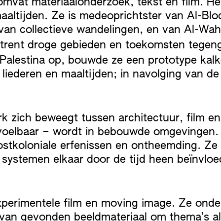
 omvat materiaalonderzoek, tekst en film. Het
ltijden. Ze is medeoprichtster van Al-Bloc
van collectieve wandelingen, en van Al-Wah’a
mtrent droge gebieden en toekomsten tegeng
 Palestina op, bouwde ze een prototype kal
liederen en maaltijden; in navolging van de 
 zich beweegt tussen architectuur, film en 
oelbaar – wordt in bebouwde omgevingen. H
 postkoloniale erfenissen en ontheemding. Z
ystemen elkaar door de tijd heen beïnvloede
experimentele film en moving image. Ze ond
van gevonden beeldmateriaal om thema’s als