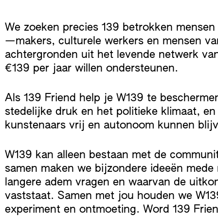
Skip
to
We zoeken precies 139 betrokken mensen 
content
—makers, culturele werkers en mensen van 
achtergronden uit het levende netwerk v
€139 per jaar willen ondersteunen.
Als 139 Friend help je W139 te bescherme
stedelijke druk en het politieke klimaat, en
kunstenaars vrij en autonoom kunnen blij
W139 kan alleen bestaan met de community
samen maken we bijzondere ideeën mede m
langere adem vragen en waarvan de uitkoms
vaststaat. Samen met jou houden we W139
experiment en ontmoeting. Word 139 Frien