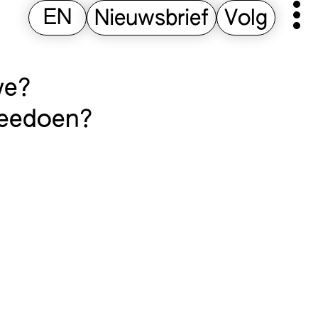
EN
Nieuwsbrief
Volg
Pr
M
we?
meedoen?