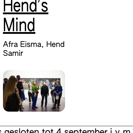
Hend’s
Mind
Afra Eisma
,
Hend
Samir
sloten tot 4 september i.v.m. 