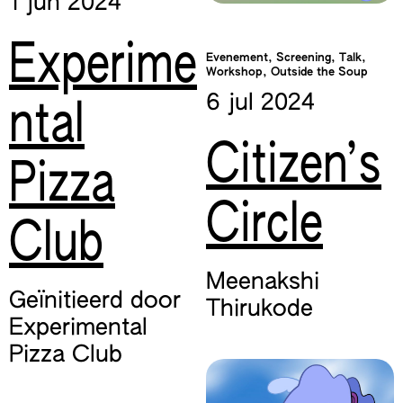
1 jun
2024
Experime
Evenement, Screening, Talk,
Workshop, Outside the Soup
6 jul
2024
ntal
Citizen’s
Pizza
Circle
Club
Meenakshi
Geïnitieerd door
Thirukode
Experimental
Pizza Club