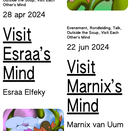
Outside the Soup, Visit Each
Other's Mind
28 apr
2024
Evenement, Rondleiding, Talk,
Visit
Outside the Soup, Visit Each
Other's Mind
22 jun
2024
Esraa’s
Visit
Mind
Marnix’s
Esraa Elfeky
Mind
Marnix van Uum