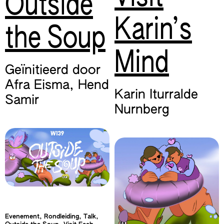
Outside
Karin’s
the Soup
Mind
Geïnitieerd door
Afra Eisma
,
Hend
Karin Iturralde
Samir
Nurnberg
Evenement, Rondleiding, Talk,