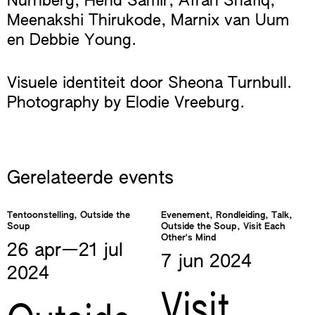
Nurnberg, Hend Samir, Afrah Shafiq,
Meenakshi Thirukode, Marnix van Uum
en Debbie Young.
Visuele identiteit door Sheona Turnbull.
Photography by Elodie Vreeburg.
Gerelateerde events
Tentoonstelling, Outside the
Evenement, Rondleiding, Talk,
Soup
Outside the Soup, Visit Each
Other's Mind
26 apr—​21 jul
7 jun
2024
2024
Visit