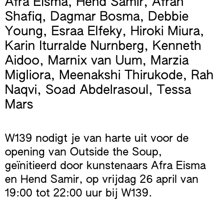
Afra Eisma
,
Hend Samir
,
Afrah
Shafiq
,
Dagmar Bosma
,
Debbie
Young
,
Esraa Elfeky
,
Hiroki Miura
,
Karin Iturralde Nurnberg
,
Kenneth
Aidoo
,
Marnix van Uum
,
Marzia
Migliora
,
Meenakshi Thirukode
,
Rah
Naqvi
,
Soad Abdelrasoul
,
Tessa
Mars
W139 nodigt je van harte uit voor de
opening van Outside the Soup,
geïnitieerd door kunstenaars Afra Eisma
en Hend Samir, op vrijdag 26 april van
19:00 tot 22:00 uur bij W139.