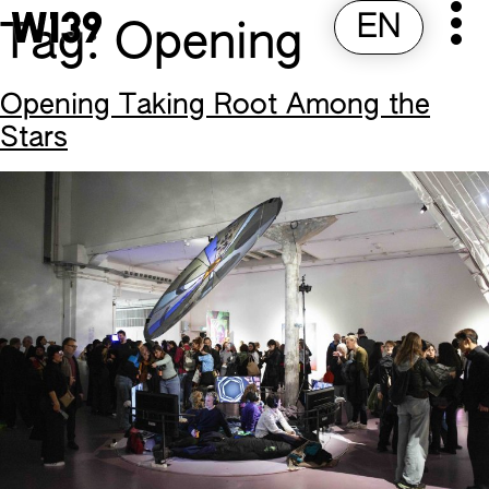
EN
Pr
Skip
Tag:
Opening
to
M
content
Opening Taking Root Among the
Stars