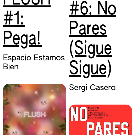
#6: No
#1:
Pares
Pega!
(Sigue
Espacio Estamos
Sigue)
Bien
Sergi Casero