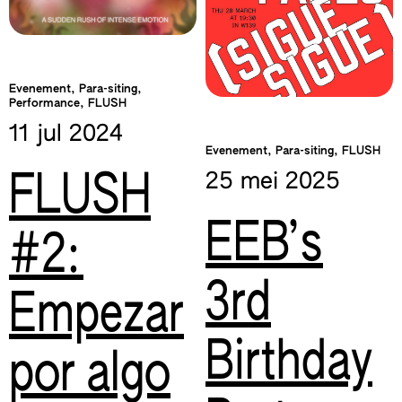
Evenement, Para-siting,
Performance, FLUSH
11 jul
2024
Evenement, Para-siting, FLUSH
FLUSH
25 mei
2025
EEB’s
#2:
3rd
Empezar
Birthday
por algo