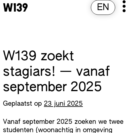
Skip
EN
Pr
to
M
content
W139 zoekt
stagiars! — vanaf
september 2025
Geplaatst op
23 juni 2025
Vanaf september 2025 zoeken we twee
studenten (woonachtig in omgeving