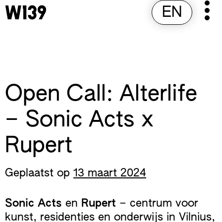
Skip
EN
Pr
to
M
content
Open Call: Alterlife
– Sonic Acts x
Rupert
Geplaatst op
13 maart 2024
Sonic Acts
en
Rupert
– centrum voor
kunst, residenties en onderwijs in Vilnius,