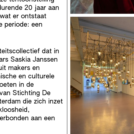
durende 20 jaar aan
 wat er ontstaat
e periode: een
itscollectief dat in
ars Saskia Janssen
uit makers en
ische en culturele
oeten in de
 van Stichting De
erdam die zich inzet
loosheid,
verbonden aan een