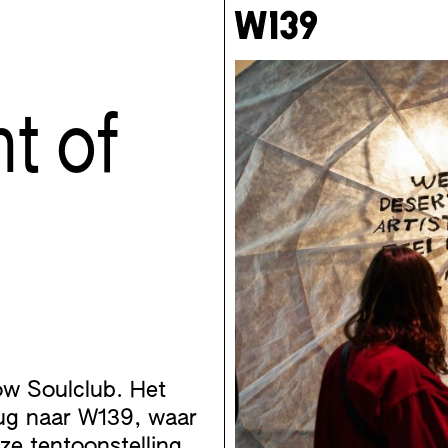
t of
ow Soulclub. Het
erug naar W139, waar
ze tentoonstelling