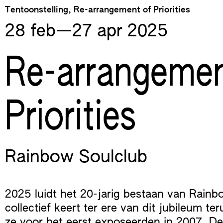
Skip
Tentoonstelling, Re-arrangement of Priorities
to
28 feb—​27 apr
2025
content
Re-arrangemen
Priorities
Rainbow Soulclub
2025 luidt het 20-jarig bestaan van Rainb
collectief keert ter ere van dit jubileum t
ze voor het eerst exposeerden in 2007. De