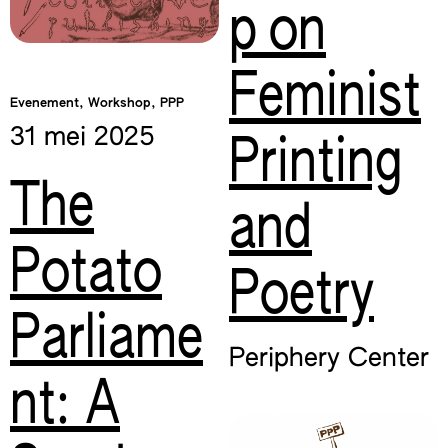
p on
Feminist
Evenement, Workshop, PPP
31 mei
2025
Printing
The
and
Potato
Poetry
Parliame
Periphery Center
nt: A