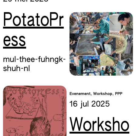
PotatoPr
ess
mul-thee-fuhngk-
shuh-nl
Evenement, Workshop, PPP
16 jul
2025
Worksho