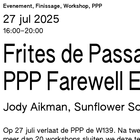
Skip
Evenement, Finissage, Workshop, PPP
to
27 jul
2025
content
16:00–20:00
Frites de Pass
PPP Farewell 
Jody Aikman
,
Sunflower S
Op 27 juli verlaat de PPP de W139. Na t
meer dan 20 workshops sluiten we deze te