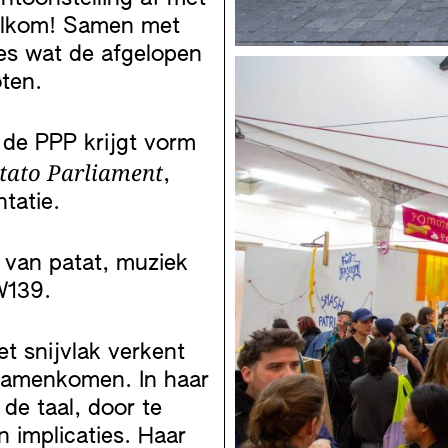
welkom! Samen met
les wat de afgelopen
ten.
de PPP krijgt vorm
tato Parliament
,
ntatie.
 van patat, muziek
 W139.
et snijvlak verkent
samenkomen. In haar
 de taal, door te
 implicaties. Haar