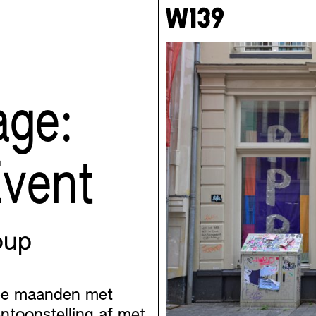
age:
Event
oup
wee maanden met
ntoonstelling af met