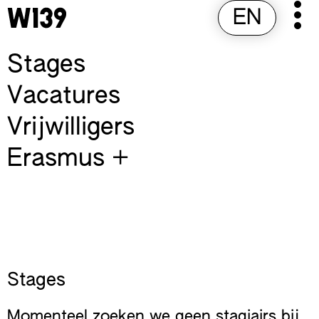
Skip
EN
Pr
to
M
content
Stages
Vacatures
Vrijwilligers
Erasmus +
Stages
Momenteel zoeken we geen stagiairs bij