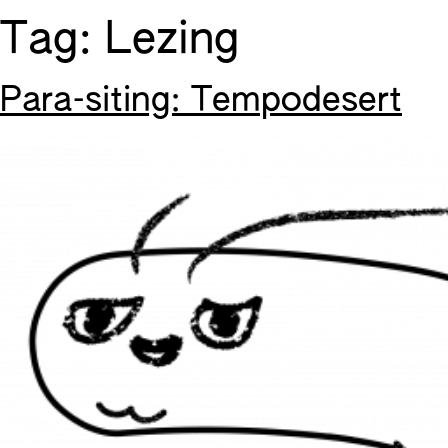
Skip
Tag:
Lezing
to
content
Para-siting: Tempodesert