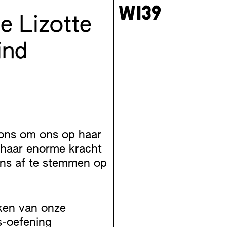
te Lizotte
ind
 ons om ons op haar
haar enorme kracht
ns af te stemmen op
ken van onze
-oefening