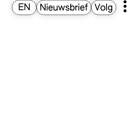
EN
Nieuwsbrief
Volg
Pr
M