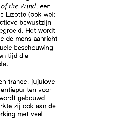
s of the Wind
, een
te Lizotte (ook wel:
ectieve bewustzijn
egroeid. Het wordt
de de mens aanricht
tuele beschouwing
n tijd die
le.
n trance, jujulove
rentiepunten voor
 wordt gebouwd.
rkte zij ook aan de
rking met veel