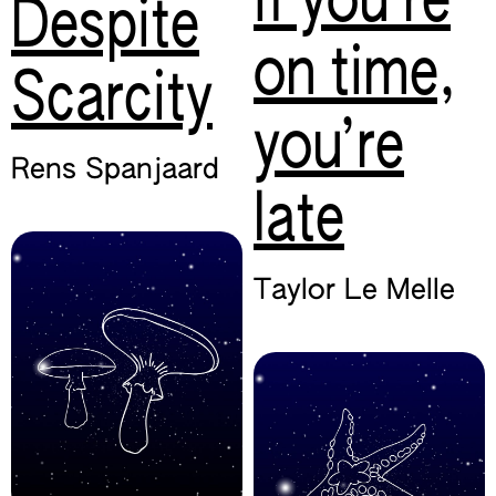
if you’re
Despite
on time,
Scarcity
you’re
Rens Spanjaard
late
Taylor Le Melle