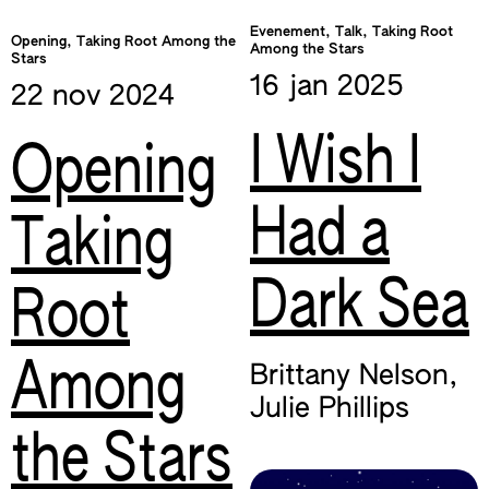
Evenement, Talk, Taking Root
Opening, Taking Root Among the
Among the Stars
Stars
16 jan
2025
22 nov
2024
I Wish I
Opening
Had a
Taking
Dark Sea
Root
Among
Brittany Nelson
,
Julie Phillips
the Stars