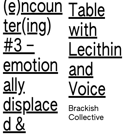
(e)ncoun
Table
ter(ing)
with
#3 –
Lecithin
emotion
and
ally
Voice
displace
Brackish
Collective
d &