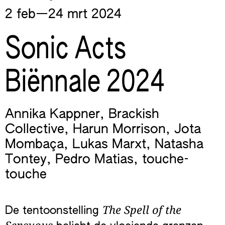
2 feb—​24 mrt
2024
Sonic Acts
Biënnale 2024
Annika Kappner
,
Brackish
Collective
,
Harun Morrison
,
Jota
Mombaça
,
Lukas Marxt
,
Natasha
Tontey
,
Pedro Matias
,
touche-
touche
The Spell of the
De tentoonstelling
Sensuous