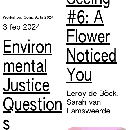
#6: A
Workshop, Sonic Acts 2024
3 feb
2024
Flower
Environ
Noticed
mental
You
Justice
Leroy de Böck
,
Question
Sarah van
Lamsweerde
s