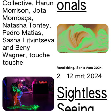
onals
Collective
,
Harun
Morrison
,
Jota
Mombaça
,
Natasha Tontey
,
Pedro Matias
,
Sasha Litvintseva
and Beny
Wagner
,
touche-
touche
Rondleiding, Sonic Acts 2024
2—​12 mrt
2024
Sightless
Seeing