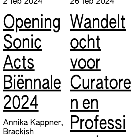
2 feb
2024
26 feb
2024
Opening
Wandelt
Sonic
ocht
Acts
voor
Biënnale
Curatore
2024
n en
Professi
Annika Kappner
,
Brackish