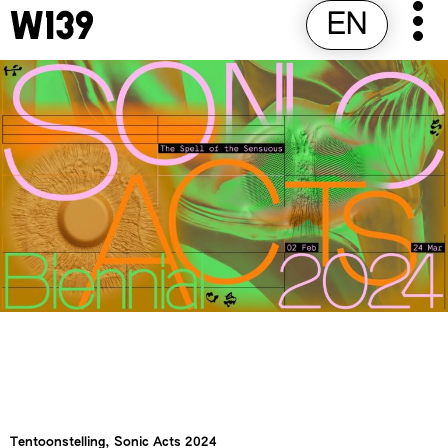
Skip
EN
Pr
to
M
content
Tentoonstelling, Sonic Acts 2024