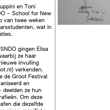
uppini en Toni
DO – School for New
p van twee weken
arsstudenten, wat in
ties.
n SNDO gingen Elisa
waarbij ze haar
nieuwe invulling
oot.nl) verkenden.
e de Groot Festival
ganiseerd en
– deelden ze hun
rafieën. Om deze
afen die dezelfde