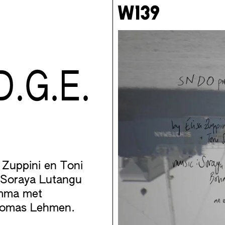
D.G.E.
 Zuppini en Toni
 Soraya Lutangu
amma met
Thomas Lehmen.