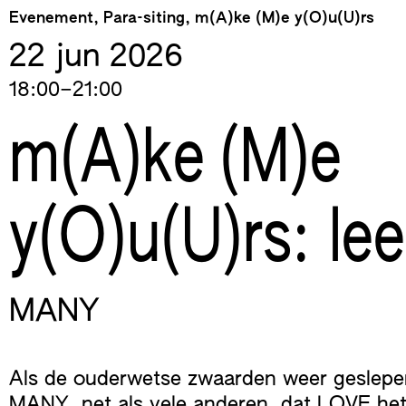
Skip
Evenement, Para-siting, m(A)ke (M)e y(O)u(U)rs
to
22 jun
2026
content
18:00–21:00
m(A)ke (M)e
y(O)u(U)rs: le
MANY
Als de ouderwetse zwaarden weer geslepen
MANY, net als vele anderen, dat LOVE het 