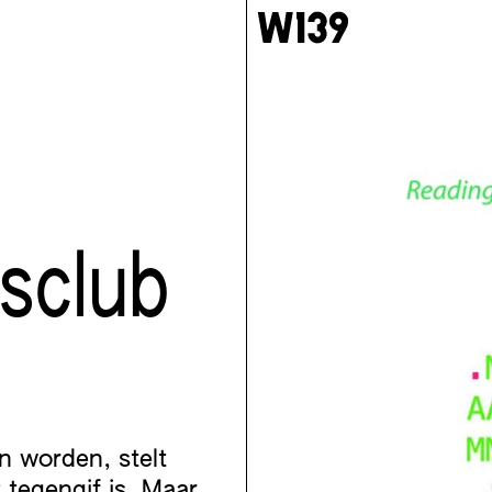
esclub
 worden, stelt
tegengif is. Maar