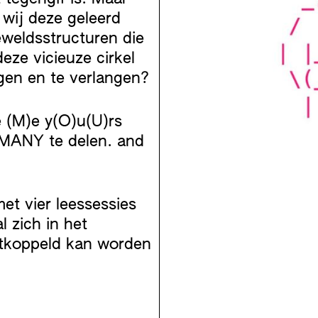
s wij deze geleerd
eweldsstructuren die
eze vicieuze cirkel
rgen en te verlangen?
 (M)e y(O)u(U)rs
 MANY te delen. and
et vier leessessies
l zich in het
ntkoppeld kan worden