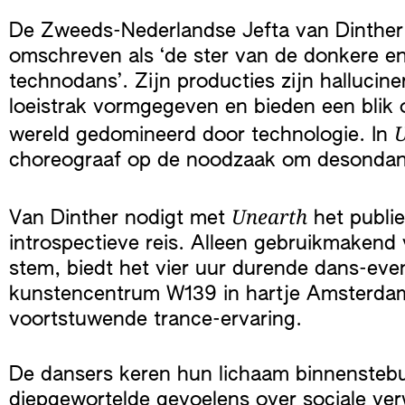
De Zweeds-Nederlandse Jefta van Dinther
omschreven als ‘de ster van de donkere e
technodans’. Zijn producties zijn hallucin
loeistrak vormgegeven en bieden een blik
U
wereld gedomineerd door technologie. In
choreograaf op de noodzaak om desondanks
Unearth
Van Dinther nodigt met
het publie
introspectieve reis. Alleen gebruikmaken
stem, biedt het vier uur durende dans-even
kunstencentrum W139 in hartje Amsterdam
voortstuwende trance-ervaring.
De dansers keren hun lichaam binnensteb
diepgewortelde gevoelens over sociale ve