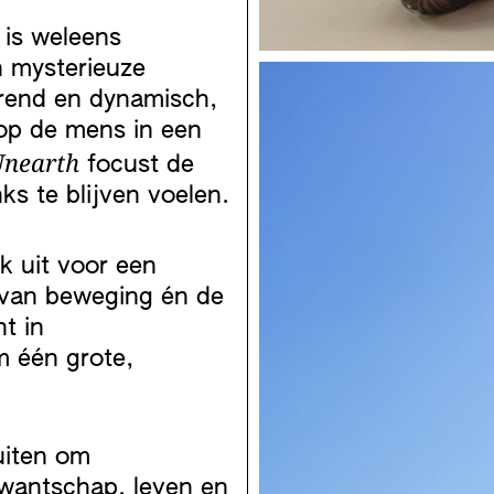
 is weleens
n mysterieuze
erend en dynamisch,
 op de mens in een
nearth
focust de
 te blijven voelen.
k uit voor een
d van beweging én de
t in
 één grote,
uiten om
rwantschap, leven en