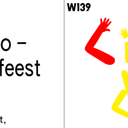
go –
feest
t,